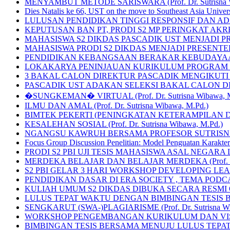
MENYAMBUT METODE SARISWARA (Prof. Dr. Sutrisna W
Dies Natalis ke 66, UST on the move to Southeast Asia Univers
LULUSAN PENDIDIKAN TINGGI RESPONSIF DAN ADAPTIF (
KEPUTUSAN BAN PT, PRODI S2 MP PERINGKAT AKR
MAHASISWA S2 DIKDAS PASCADIK UST MENJADI P
MAHASISWA PRODI S2 DIKDAS MENJADI PRESENTE
PENDIDIKAN KEBANGSAAN BERAKAR KEBUDAYAAN NAS
LOKAKARYA PENINJAUAN KURIKULUM PROGRAM S
3 BAKAL CALON DIREKTUR PASCADIK MENGIKUTI
PASCADIK UST ADAKAN SELEKSI BAKAL CALON DI
�SUNGKEMAN� VIRTUAL (Prof. Dr. Sutrisna Wibawa, M
ILMU DAN AMAL (Prof. Dr. Sutrisna Wibawa, M.Pd.)
BIMTEK PEKERTI (PENINGKATAN KETERAMPILAN 
KESALEHAN SOSIAL (Prof. Dr. Sutrisna Wibawa, M.Pd.)
NGANGSU KAWRUH BERSAMA PROFESOR SUTRISNA 
Focus Group Discussion Penelitian: Model Penguatan Karakte
PRODI S2 PBI UJI TESIS MAHASISWA ASAL NEGARA
MERDEKA BELAJAR DAN BELAJAR MERDEKA (Prof. Dr. S
S2 PBI GELAR 3 HARI WORKSHOP DEVELOPING LE
PENDIDIKAN DASAR DI ERA SOCIETY , TEMA POD
KULIAH UMUM S2 DIKDAS DIBUKA SECARA RESMI
LULUS TEPAT WAKTU DENGAN BIMBINGAN TESIS
SENGKARUT (SWA-)PLAGIARISME (Prof. Dr. Sutrisna Wi
WORKSHOP PENGEMBANGAN KURIKULUM DAN VISI
BIMBINGAN TESIS BERSAMA MENUJU LULUS TEPA