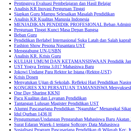
Pentingnya Evaluasi Pembelajaran dan Hasil Belajar
Analisis KR Inovasi Perguruan Tinggi
Siapkan Guru Mampu Selesaikan Masalah Pendidikan
Analisis KR Kualitas Manusia Indonesia
MENJADIKAN PENDIDIK PROFESIONAL Beban Administras
Perguruan Tinggi Kunci Masa Depan Bangsa
Beban Guru
Pendidikan Berlabel Internasional Suka Latah dan Salah kapra
Fashion Show Pesona Nusantara UST
Menggabung UN-USBN
Analisis KR. Krisis Guru
KULIAH UMUM DAN KETAMANSISWAAN Pendidik Jangan 
UST Yogya Terima 3.017 Mahasiswa Baru
Jokowi Undang Para Rektor ke Istana (Rektor-UST)
Krisis Dosen
Menyatukan Ujian di Sekolah, Refleksi Hari Pendidikan Nasio
KONGRES XXI PERSATUAN TAMANSISWA Menyukseskan 
One Day Sharing KKNI
Pacu Kualitas dan Layanan Pendidikan
Tantangan Lulusan Magister Pendidikan UST
Alumni Pascasarjana Pendidikan ”Ngaruhke” Menangkal Sikap
Idul Qurban 1436 H
Pengumuman/Undangan Pengarahan Mahasiswa Baru Akatan
Surat Edaran Warek-1 tentang Softcopy Data Mahasiswa
Sosialisasi Program Pascasarjana Pendidikan di Wilayah Kec.