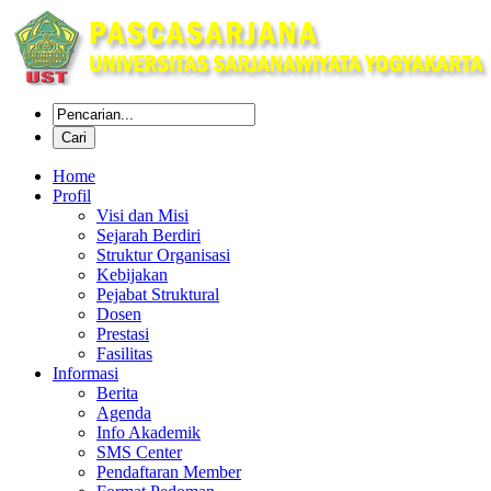
Home
Profil
Visi dan Misi
Sejarah Berdiri
Struktur Organisasi
Kebijakan
Pejabat Struktural
Dosen
Prestasi
Fasilitas
Informasi
Berita
Agenda
Info Akademik
SMS Center
Pendaftaran Member