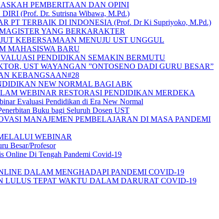
SKAH PEMBERITAAN DAN OPINI
rof. Dr. Sutrisna Wibawa, M.Pd.)
 TERBAIK DI INDONESIA (Prof. Dr Ki Supriyoko, M.Pd.)
K MAGISTER YANG BERKARAKTER
ERAJUT KEBERSAMAAN MENUJU UST UNGGUL
UM MAHASISWA BARU
EVALUASI PENDIDIKAN SEMAKIN BERMUTU
KTOR, UST WAYANGAN ”ONTOSENO DADI GURU BESAR”
HAN KEBANGSAAN#28
NDIDIKAN NEW NORMAL BAGI ABK
ALAM WEBINAR RESTORASI PENDIDIKAN MERDEKA
inar Evaluasi Pendidikan di Era New Normal
 Penerbitan Buku bagi Seluruh Dosen UST
OVASI MANAJEMEN PEMBELAJARAN DI MASA PANDEMI
MELALUI WEBINAR
ru Besar/Profesor
nline Di Tengah Pandemi Covid-19
ONLINE DALAM MENGHADAPI PANDEMI COVID-19
N LULUS TEPAT WAKTU DALAM DARURAT COVID-19