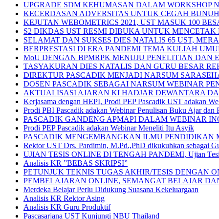
UPGRADE SDM KEHUMASAN DALAM WORKSHOP NA
KECERDASAN ADVERSITAS UNTUK CEGAH BUNUH DIRI (P
KEJUTAN WEBOMETRICS 2021, UST MASUK 100 BESAR PT
S2 DIKDAS UST RESMI DIBUKA UNTUK MENCETA
SELAMAT DAN SUKSES DIES NATALIS 65 UST, M
BERPRESTASI DI ERA PANDEMI TEMA KULIAH UM
MoU DENGAN BPMRPK MENUJU PENELITIAN DAN 
TASYAKURAN DIES NATALIS DAN GURU BESAR RE
DIREKTUR PASCADIK MENJADI NARSUM SARASE
DOSEN PASCADIK SEBAGAI NARSUM WEBINAR PE
AKTUALISASI AJARAN KI HADJAR DEWANTARA D
Kerjasama dengan HEPI, Prodi PEP Pascadik UST adakan Web
Prodi PBI Pascadik adakan Webinar Penulisan Buku Ajar dan
PASCADIK GANDENG APMAPI DALAM WEBINAR IN
Prodi PEP Pascadik adakan Webinar Meneliti Itu Asyik
PASCADIK MENGEMBANGKAN ILMU PENDIDIKAN 
Rektor UST Drs. Pardimin, M.Pd.,PhD dikukuhkan sebagai Gu
UJIAN TESIS ONLINE DI TENGAH PANDEMI, Ujian Tesis O
Analisis KR ”BEBAS SKRIPSI”
PETUNJUK TEKNIS TUGAS AKHIR/TESIS DENGAN 
PEMBELAJARAN ONLINE, SEMANGAT BELAJAR DA
Merdeka Belajar Perlu Didukung Suasana Kekeluargaan
Analisis KR Rektor Asing
Analisis KR Guru Produktif
Pascasarjana UST Kunjungi NBU Thailand