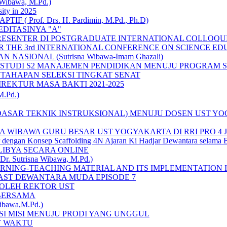
ibawa, M.Pd.)
ity in 2025
 Prof. Drs. H. Pardimin, M.Pd., Ph.D)
EDITASINYA "A"
RESENTER DI POSTGRADUATE INTERNATIONAL COLLOQUI
R THE 3rd INTERNATIONAL CONFERENCE ON SCIENCE ED
IONAL (Sutrisna Wibawa-Imam Ghazali)
TUDI S2 MANAJEMEN PENDIDIKAN MENUJU PROGRAM S
 TAHAPAN SELEKSI TINGKAT SENAT
REKTUR MASA BAKTI 2021-2025
.Pd.)
DASAR TEKNIK INSTRUKSIONAL) MENUJU DOSEN UST Y
WIBAWA GURU BESAR UST YOGYAKARTA DI RRI PRO 4 
r dengan Konsep Scaffolding 4N Ajaran Ki Hadjar Dewantara selama B
 LIBYA SECARA ONLINE
utrisna Wibawa, M.Pd.)
ARNING-TEACHING MATERIAL AND ITS IMPLEMENTATION 
CAST DEWANTARA MUDA EPISODE 7
 OLEH REKTOR UST
 BERSAMA
bawa,M.Pd.)
 MISI MENUJU PRODI YANG UNGGUL
T WAKTU