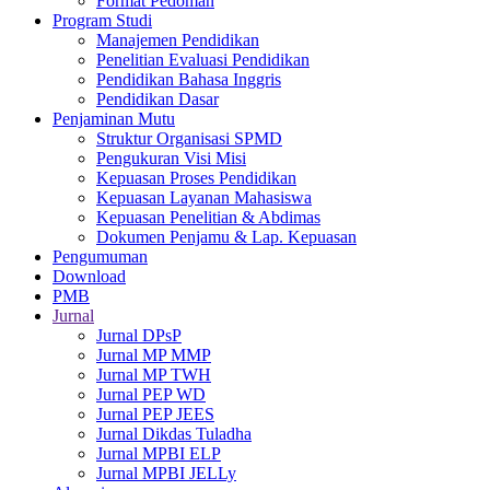
Format Pedoman
Program Studi
Manajemen Pendidikan
Penelitian Evaluasi Pendidikan
Pendidikan Bahasa Inggris
Pendidikan Dasar
Penjaminan Mutu
Struktur Organisasi SPMD
Pengukuran Visi Misi
Kepuasan Proses Pendidikan
Kepuasan Layanan Mahasiswa
Kepuasan Penelitian & Abdimas
Dokumen Penjamu & Lap. Kepuasan
Pengumuman
Download
PMB
Jurnal
Jurnal DPsP
Jurnal MP MMP
Jurnal MP TWH
Jurnal PEP WD
Jurnal PEP JEES
Jurnal Dikdas Tuladha
Jurnal MPBI ELP
Jurnal MPBI JELLy