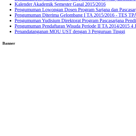
Kalender Akademik Semester Gasal 2015/2016
Pengumuman Lowongan Dosen Program Sarjana dan Pascasarj
Pengumuman Diterima Gelombang I TA 2015/2016 - TES TPA 
Pengumuman Yudisium Direktorat Program Pascasarjana Pendi
Pengumuman Pendaftaran Wisuda Periode II TA 2014/2015 4 
Penandatanganan MOU UST dengan 3 Perguruan Tinggi
Banner