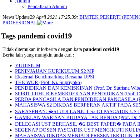
Alumni
Pendaftaran Alumni
News Update
29 April 2021 17:25:39:
BIMTEK PEKERTI (PEN
PROFESIONAL
Tags pandemi covid19
Tidak ditemukan info/berita dengan kata
pandemi covid19
Berita lain yang mungkin anda cari :
YUDISIUM
PENINJAUAN KURIKULUM S2 MP
Eksternal Benchmarking Bersama UPSI
THE WUR (Prof. Ki. Supriyoko)
PENDIDIKAN DAN KEMISKINAN (Prof. Dr. Sutrisna Wiba
SPIRIT LUHUR KEMERDEKAAN PENDIDIKAN (Prof. Dr. S
PERDA PANCASILA DAN PENDIDIKAN PANCASILA (Prof. 
MAHASISWA S2 DIKDAS BERPERAN AKTIF PADA SE
SARASEHAN: �STUDI LANJUT S2 DI PASCADIK U
GAMELAN WARISAN BUDAYA TAK BENDA (Prof. Dr. Sutr
DELEGASI UST BERHASIL �2 BEST PAPER� PADA 
SEGENAP DOSEN PASCADIK UST MENGIKUTI KU
MAHASISWA DIKDAS MENJADI PRESENTER DI IN