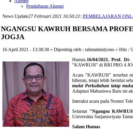
Alumni
Pendaftaran Alumni
News Update
27 Februari 2021 16:50:21:
PEMBELAJARAN ONLI
NGANGSU KAWRUH BERSAMA PROFESO
JOGJA
16 April 2021 - 13:38:38 » Diposting oleh : rahmatmulyono » Hits : 
Humas.
16/04/2021.
Prof. Dr
.
S
"KAWRUH" di RRI PRO 4 JO
Acara "KAWRUH" tersebut meru
hiburan, tetapi lebih bernilai
mulai Perkuliahan tatap muk
Adaptasi Mahasiswa Baru ini ak
Interaksi acara pada Nomor T
Selamat
"Ngangsu KAWRU
Universitas Sarjanawiyata Tama
Salam Humas