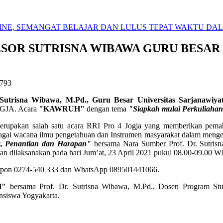
NE, SEMANGAT BELAJAR DAN LULUS TEPAT WAKTU DAL
R SUTRISNA WIBAWA GURU BESAR U
5793
utrisna Wibawa, M.Pd., Guru Besar Universitas Sarjanawiya
GJA. Acara
"KAWRUH"
dengan tema
"Siapkah mulai Perkuliahan
pakan salah satu acara RRI Pro 4 Jogja yang memberikan pemaham
 sebagai wacana ilmu pengetahuan dan Instrumen masyarakat dalam men
a, Penantian dan Harapan"
bersama Nara Sumber Prof. Dr. Sutri
an dilaksanakan pada hari Jum’at, 23 April 2021 pukul 08.00-09.00
elepon 0274-540 333 dan WhatsApp 089501441066.
H"
bersama Prof. Dr. Sutrisna Wibawa, M.Pd., Dosen Program Stud
nsiswa Yogyakarta.