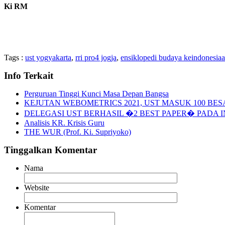
Ki RM
Tags :
ust yogyakarta
,
rri pro4 jogja
,
ensiklopedi budaya keindonesia
Info Terkait
Perguruan Tinggi Kunci Masa Depan Bangsa
KEJUTAN WEBOMETRICS 2021, UST MASUK 100 BESAR PT
DELEGASI UST BERHASIL �2 BEST PAPER� PADA 
Analisis KR. Krisis Guru
THE WUR (Prof. Ki. Supriyoko)
Tinggalkan Komentar
Nama
Website
Komentar