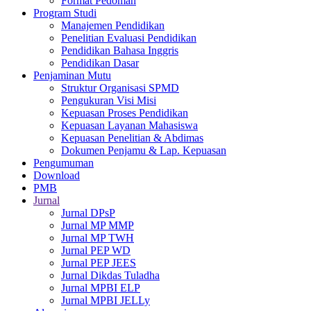
Format Pedoman
Program Studi
Manajemen Pendidikan
Penelitian Evaluasi Pendidikan
Pendidikan Bahasa Inggris
Pendidikan Dasar
Penjaminan Mutu
Struktur Organisasi SPMD
Pengukuran Visi Misi
Kepuasan Proses Pendidikan
Kepuasan Layanan Mahasiswa
Kepuasan Penelitian & Abdimas
Dokumen Penjamu & Lap. Kepuasan
Pengumuman
Download
PMB
Jurnal
Jurnal DPsP
Jurnal MP MMP
Jurnal MP TWH
Jurnal PEP WD
Jurnal PEP JEES
Jurnal Dikdas Tuladha
Jurnal MPBI ELP
Jurnal MPBI JELLy