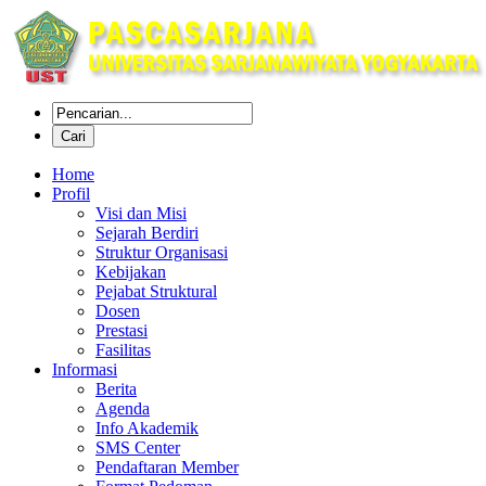
Home
Profil
Visi dan Misi
Sejarah Berdiri
Struktur Organisasi
Kebijakan
Pejabat Struktural
Dosen
Prestasi
Fasilitas
Informasi
Berita
Agenda
Info Akademik
SMS Center
Pendaftaran Member